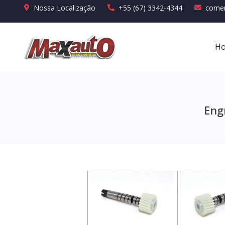
Nossa Localização
+55 (67) 3342-4344
comer
H
Eng