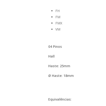
FH
FM
FMX
VM
04 Pinos
Hall
Haste: 25mm
Ø Haste: 18mm
Equivalências: