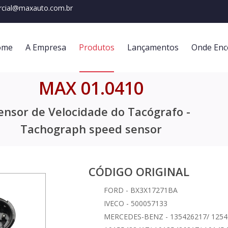
cial@maxauto.com.br
ome
A Empresa
Produtos
Lançamentos
Onde Enc
MAX 01.0410
ensor de Velocidade do Tacógrafo -
Tachograph speed sensor
CÓDIGO ORIGINAL
FORD - BX3X17271BA
IVECO - 500057133
MERCEDES-BENZ - 135426217/ 1254