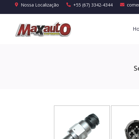
Nossa Localização
+55 (67) 3342-4344
comer
H
S