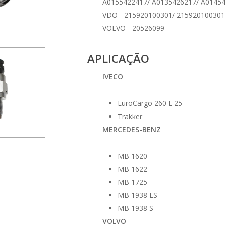
A0155422417/ A0135426217/ A0145
VDO - 215920100301/ 21592010030
VOLVO - 20526099
APLICAÇÃO
IVECO
EuroCargo 260 E 25
Trakker
MERCEDES-BENZ
MB 1620
MB 1622
MB 1725
MB 1938 LS
MB 1938 S
VOLVO