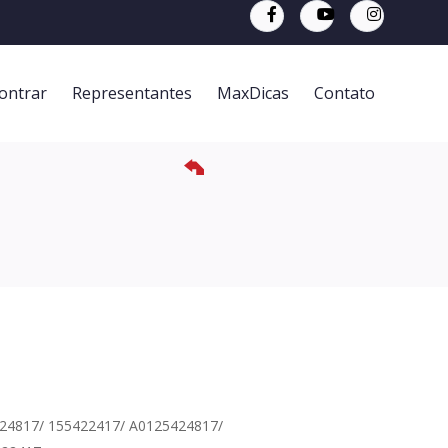
ontrar
Representantes
MaxDicas
Contato
24817/ 155422417/ A0125424817/