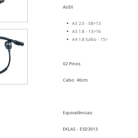
AUDI
A3
2.0
-
08>13
A3
1.8
-
13>16
A4
1.8 turbo
-
15>
02 Pinos
Cabo: 40
cm
Equivalências:
EKLAS - ESD3013