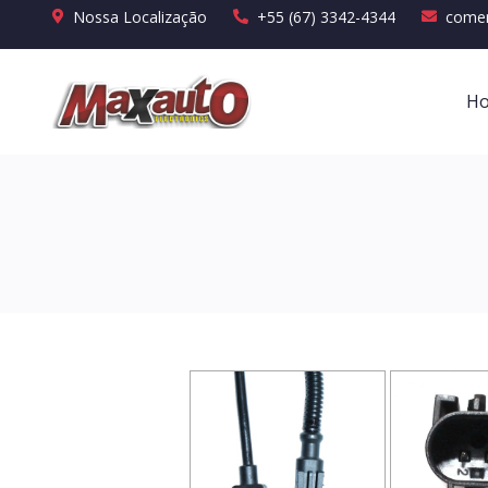
Nossa Localização
+55 (67) 3342-4344
comer
H