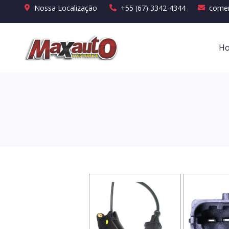
Nossa Localização
+55 (67) 3342-4344
comer
H