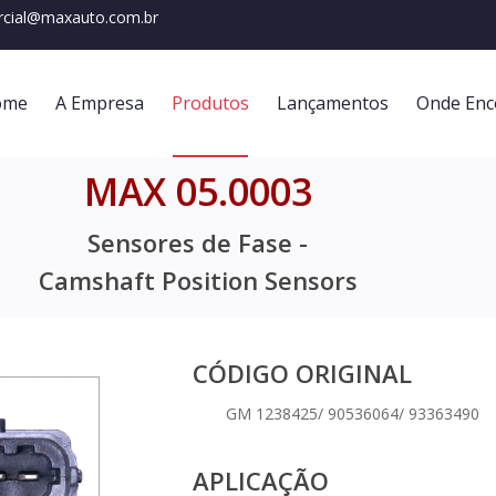
cial@maxauto.com.br
ome
A Empresa
Produtos
Lançamentos
Onde Enc
MAX 05.0003
Sensores de Fase -
Camshaft Position Sensors
CÓDIGO ORIGINAL
GM 1238425/ 90536064/ 93363490
APLICAÇÃO