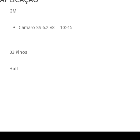
GM
Camaro SS 6.2 V8 - 10>15
03 Pinos
Hall