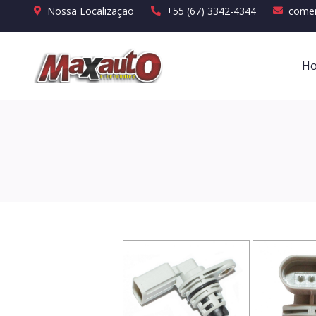
Nossa Localização
+55 (67) 3342-4344
comer
H