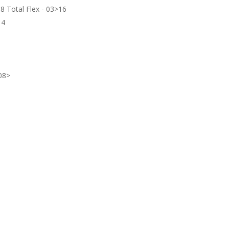
1.8 Total Flex - 03>16
14
 08>