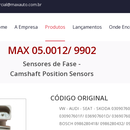
cial@maxauto.com.br
ome
A Empresa
Produtos
Lançamentos
Onde Enc
MAX 05.0012/ 9902
Sensores de Fase -
Camshaft Position Sensors
CÓDIGO ORIGINAL
VW - AUDI - SEAT - SKODA 0309076
030907601F/ 036907601D/ 0369076
BOSCH 0986280418/ 0986280432/ 0