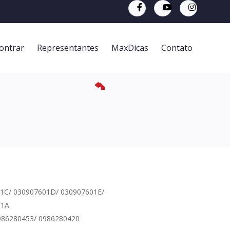
ontrar
Representantes
MaxDicas
Contato
01C/ 030907601D/ 030907601E/
01A
986280453/ 0986280420