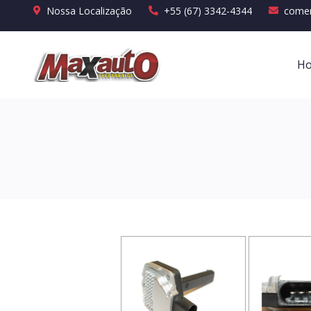
Nossa Localização
+55 (67) 3342-4344
comer
H