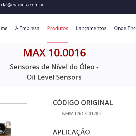
cial@maxauto.com.br
ome
A Empresa
Produtos
Lançamentos
Onde Enc
MAX 10.0016
Sensores de Nível do Óleo -
Oil Level Sensors
CÓDIGO ORIGINAL
BMW 12617501786
APLICAÇÃO