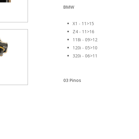
BMW
X1 - 11>15
Z4 - 11>16
118i - 09>12
120i - 05>10
320i - 06>11
03 Pinos