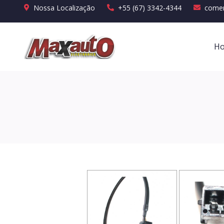
Nossa Localização
+55 (67) 3342-4344
comer
H