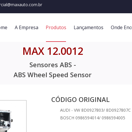
cial@maxauto.com.br
ome
A Empresa
Produtos
Lançamentos
Onde Enc
MAX 12.0012
Sensores ABS -
ABS Wheel Speed Sensor
CÓDIGO ORIGINAL
AUDI - VW 8D0927803/ 8D0927807C
BOSCH 0986594014/ 0986594005