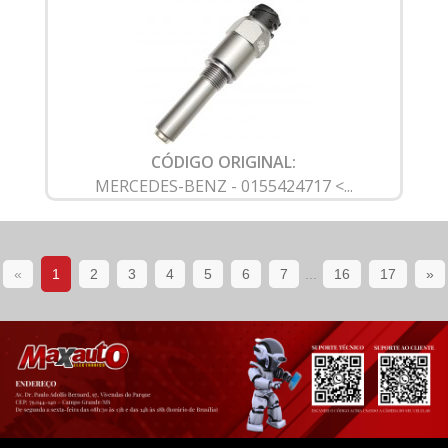
CÓDIGO ORIGINAL:
MERCEDES-BENZ - 0155424717 <...
«
1
2
3
4
5
6
7
...
16
17
»