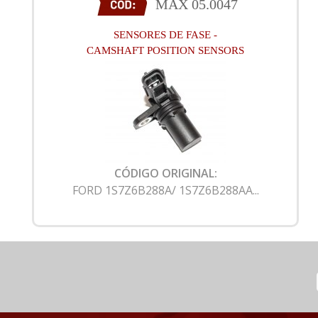
MAX 05.0047
SENSORES DE FASE -
CAMSHAFT POSITION SENSORS
CÓDIGO ORIGINAL:
FORD 1S7Z6B288A/ 1S7Z6B288AA...