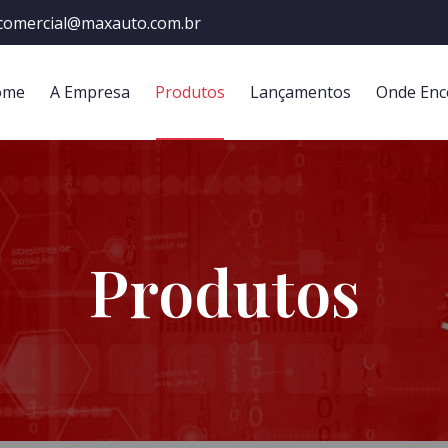
comercial@maxauto.com.br
ome
A Empresa
Produtos
Lançamentos
Onde Enc
Produtos