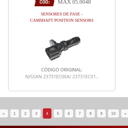
MAX 05.0048
SENSORES DE FASE -
CAMSHAFT POSITION SENSORS
CÓDIGO ORIGINAL:
NISSAN 23731EC00A/ 23731EC01...
«
1
2
3
4
5
6
7
8
9
10
»