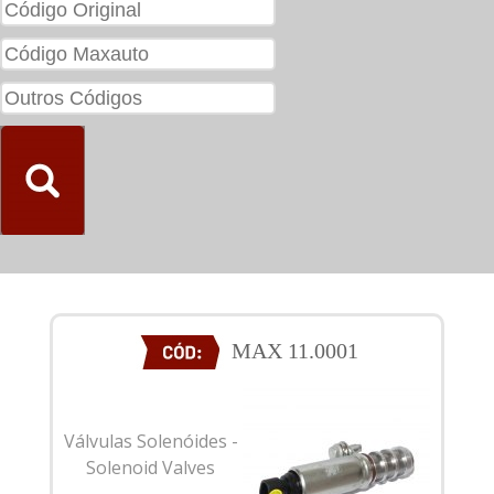
MAX 11.0001
Válvulas Solenóides -
Solenoid Valves