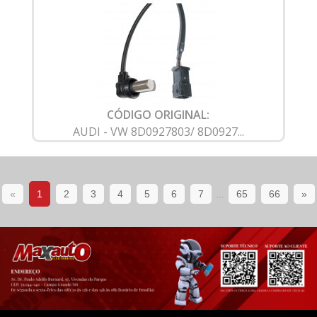
CÓDIGO ORIGINAL:
AUDI - VW 8D0927803/ 8D0927...
«
1
2
3
4
5
6
7
...
65
66
»