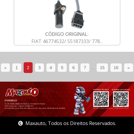
CÓDIGO ORIGINAL:
FIAT 46774532/ 55187333/ 778...
«
1
2
3
4
5
6
7
...
15
16
»
Maxauto, Todos os Direitos Reservados.