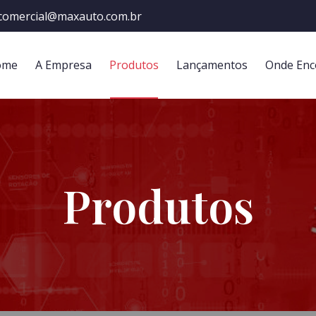
comercial@maxauto.com.br
ome
A Empresa
Produtos
Lançamentos
Onde Enc
Produtos