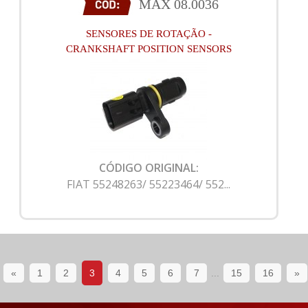
MAX 08.0036
SENSORES DE ROTAÇÃO -
CRANKSHAFT POSITION SENSORS
CÓDIGO ORIGINAL:
FIAT 55248263/ 55223464/ 552...
«
1
2
3
4
5
6
7
...
15
16
»