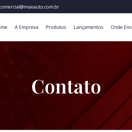
comercial@maxauto.com.br
ome
A Empresa
Produtos
Lançamentos
Onde Enc
Contato